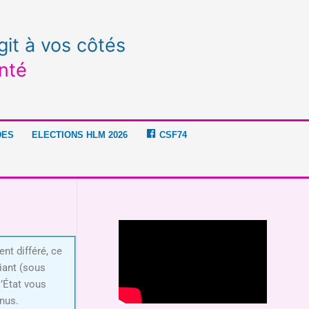
git à vos côtés
nté
DES
ELECTIONS HLM 2026
CSF74
nt différé, ce
iant (sous
at vous
enus.