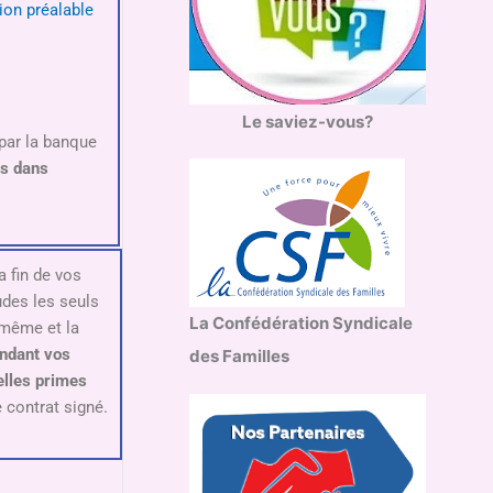
tion préalable
Le saviez-vous?
par la banque
ns dans
a fin de vos
des les seuls
La Confédération Syndicale
-même et la
ndant vos
des Familles
elles primes
 contrat signé.