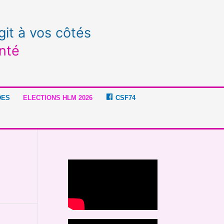
git à vos côtés
nté
DES
ELECTIONS HLM 2026
CSF74