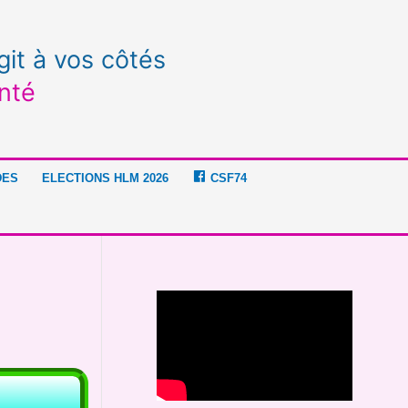
git à vos côtés
nté
DES
ELECTIONS HLM 2026
CSF74