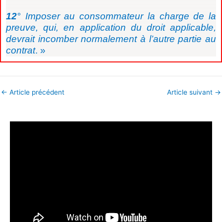
12
° Imposer au consommateur la charge de la
preuve, qui, en application du droit applicable,
devrait incomber normalement à l’autre partie au
contrat
. »
←
Article précédent
Article suivant
→