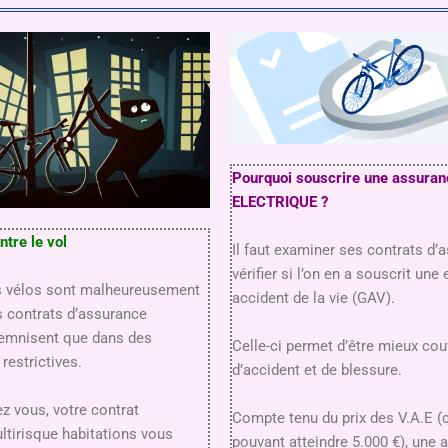
Pourquoi souscrire une assura
ELECTRIQUE ?
ntre le vol
Il faut examiner ses contrats d’
vérifier si l’on en a souscrit une
s vélos sont malheureusement
accident de la vie (GAV).
s contrats d’assurance
demnisent que dans des
Celle-ci permet d’être mieux cou
restrictives.
d’accident et de blessure.
ez vous, votre contrat
Compte tenu du prix des V.A.E (
ltirisque habitations vous
pouvant atteindre 5.000 €), une 