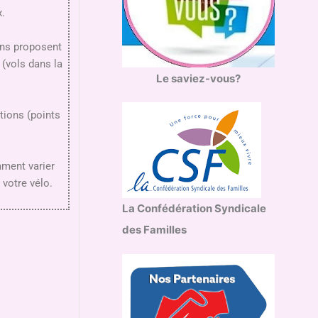
x.
ons proposent
 (vols dans la
Le saviez-vous?
ictions (points
mment varier
e votre vélo.
La Confédération Syndicale
des Familles