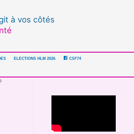
git à vos côtés
nté
DES
ELECTIONS HLM 2026
CSF74
?