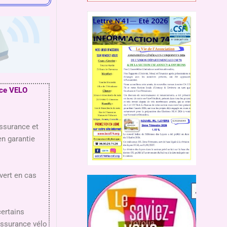
nce VELO
assurance et
 en garantie
vert en cas
certains
assurance vélo