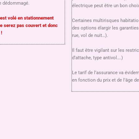
tre dédommagé.
électrique peut être un bon choi
 est volé en stationnement
Certaines multirisques habitati
ne serez pas couvert et donc
des options élargir les garanties
!
rue, vol de nuit…).
Il faut être vigilant sur les restr
d’attache, type antivol….)
Le tarif de l’assurance va évide
en fonction du prix et de l’âge d