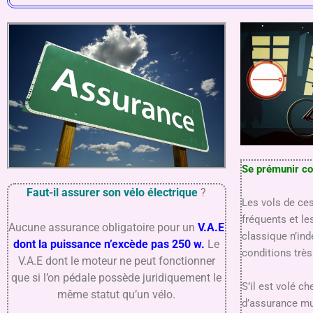
Se prémunir co
Faut-il assurer son vélo électrique
?
Les vols de ce
fréquents et le
Aucune assurance obligatoire pour un
V.A.E
classique n’in
dont la puissance n’excède pas 250 w.
Le
conditions très 
V.A.E dont le moteur ne peut fonctionner
que si l’on pédale possède juridiquement le
S’il est volé ch
même statut qu’un vélo.
d’assurance mu