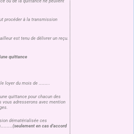
nce ou de la quittance ne peuvent
eut procéder à la transmission
ailleur est tenu de délivrer un reçu.
’une quittance
 le loyer du mois de ………..
 une quittance pour chacun des
us vous adresserons avec mention
ges.
sion dématérialisée ces
 @…………
(seulement en cas d’accord