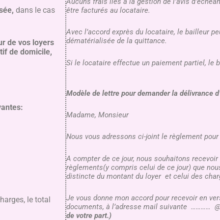
Aucuns frais liés à la gestion de l’avis d’échéa
sée,
dans le cas
être facturés au locataire.
Avec l’accord exprès du locataire, le bailleur p
dématérialisée de la quittance.
ur de vos loyers
atif de domicile,
Si le locataire effectue un paiement partiel, le b
Modèle de lettre pour demander la délivrance d
vantes:
Madame, Monsieur
Nous vous adressons ci-joint le règlement pour
A compter de ce jour, nous souhaitons recevoir
règlements(y compris celui de ce jour) que no
distincte du montant du loyer et celui des char
Je vous donne mon accord pour recevoir en ver
harges, le total
documents, à l’adresse mail suivante …………
de votre part.)