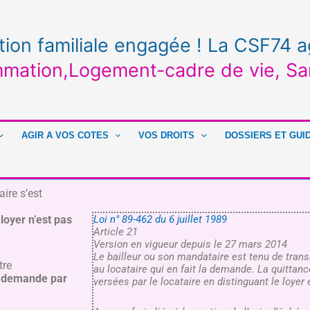
tion familiale engagée ! La CSF74 a
mation,Logement-cadre de vie, Sa
AGIR A VOS COTES
VOS DROITS
DOSSIERS ET GUI
ire s’est
s charges.
loyer n’est pas
Loi n° 89-462 du 6 juillet 1989
Article 21
Version en vigueur depuis le 27 mars 2014
Le bailleur ou son mandataire est tenu de tran
tre
au locataire qui en fait la demande. La quittan
la demande par
versées par le locataire en distinguant le loyer 