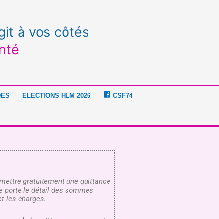
git à vos côtés
nté
DES
ELECTIONS HLM 2026
CSF74
smettre gratuitement une quittance
ce porte le détail des sommes
et les charges.