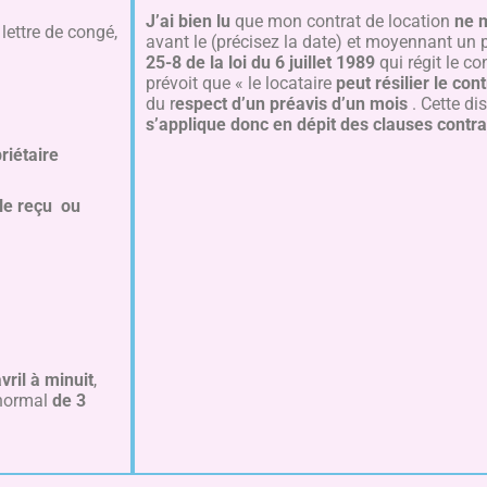
J’ai bien lu
que mon contrat de location
ne 
 lettre de congé,
avant le (précisez la date) et moyennant un 
25-8 de la loi du 6 juillet 1989
qui régit le c
prévoit que « le locataire
peut résilier le co
du r
espect d’un préavis d’un mois
. Cette di
s’applique donc en dépit des clauses contra
riétaire
 le reçu ou
vril à minuit
,
 normal
de 3