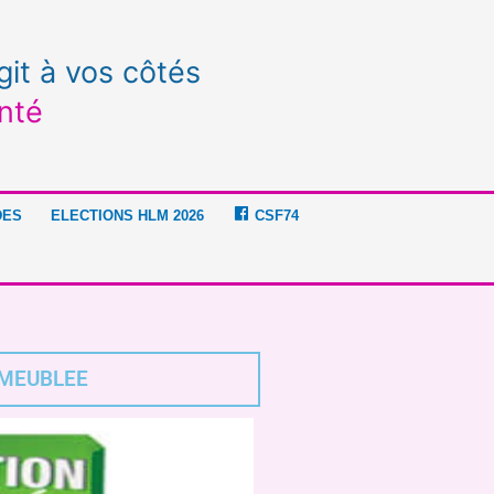
git à vos côtés
nté
DES
ELECTIONS HLM 2026
CSF74
 MEUBLEE