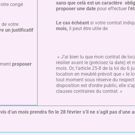
sans que celà est un caractère oblig
 votre congé
proposer une date
pour effectuer
l’é
Le cas échéant
si votre contrat indi
 de votre
mois,
il peut être utile de
e un justificatif
» J’ai bien lu que mon contrat de lo
résilier avant le (précisez la date) e
ement
proposer
mois. Or, l’article 25-8 de la loi du 6 j
location en meublé prévoit que « le loc
tout moment sous réserve du respect 
disposition est d’ordre public, elle s’
clauses contraires du contrat. »
is d’un mois prendra fin le 28 février s’il ne s’agit pas d’une an