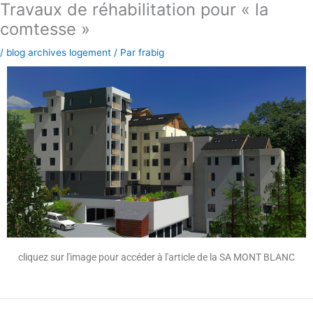
Travaux de réhabilitation pour « la
Aller
au
comtesse »
contenu
/
blog archives logement
/ Par
frabig
cliquez sur l'image pour accéder à l'article de la SA MONT BLANC