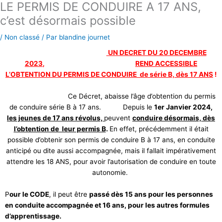
LE PERMIS DE CONDUIRE A 17 ANS,
Aller
au
c’est désormais possible
contenu
/
Non classé
/ Par
blandine journet
UN DECRET DU 20 DECEMBRE
2023
,
REND ACCESSIBLE
L’OBTENTION DU PERMIS DE CONDUIRE de série B, dès 17 ANS
!
Ce Décret, abaisse l’âge d’obtention du permis
de conduire série B à 17 ans. Depuis le
1er Janvier 2024,
les jeunes de 17 ans révolus,
peuvent
conduire désormais,
dès
l’obtention de leur permis B
.
En effet, précédemment il était
possible d’obtenir son permis de conduire B à 17 ans, en conduite
anticipé ou dite aussi accompagnée, mais il fallait impérativement
attendre les 18 ANS, pour avoir l’autorisation de conduire en toute
autonomie.
P
our le CODE
, il peut être
passé dès 15 ans pour les personnes
en conduite accompagnée et 16 ans, pour les autres formules
d’apprentissage.