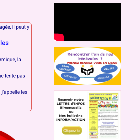
gée, il peut y
 les
rmique, la
ne tente pas
 j
‘appelle les