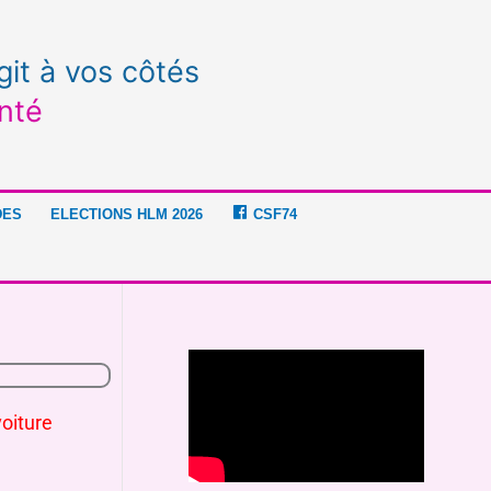
git à vos côtés
nté
DES
ELECTIONS HLM 2026
CSF74
oiture