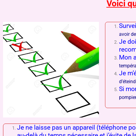
Voici q
Survei
avoir d
Je doi
recom
Mon ap
tempéra
Je m’
d’éteind
Si mon
pompier
Je ne laisse pas un appareil (téléphone po
au-delà du temps nécessaire et j’évite de la