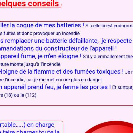
uelques conseils
:
ller la coque de mes batteries !
Si celle-ci est endomma
es fuites et donc provoquer un incendie
s remplacer une batterie défaillante, je respecte
mandations du constructeur de l’appareil !
pareil fume, je m’en éloigne !
S’il y a emballement the
ture monte jusqu’à l’incendie.
éloigne de la flamme et des fumées toxiques !
Je 
re l’incendie, car je me met encore plus en danger.
 appareil prend feu, je ferme les portes !
Et surtout,
s (18) ou le (112)
rtable…..) en charge
 faire charger toute la