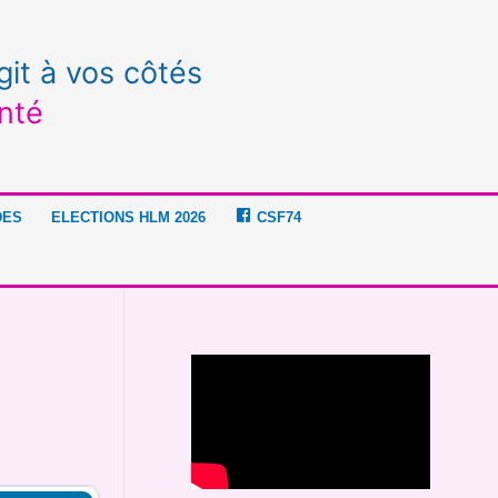
git à vos côtés
nté
DES
ELECTIONS HLM 2026
CSF74