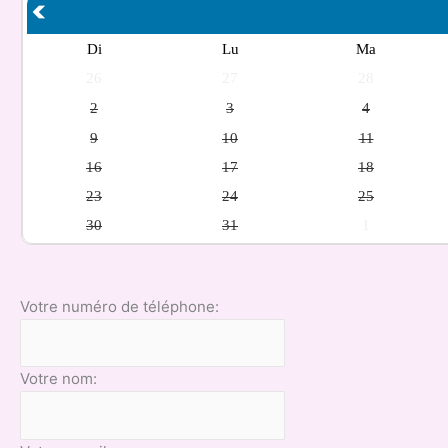
Di
Lu
Ma
26
27
28
2
3
4
9
10
11
16
17
18
23
24
25
30
31
1
Votre numéro de téléphone:
Votre nom: