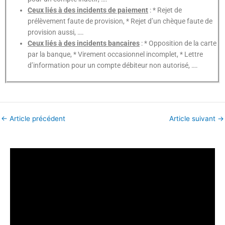
Ceux liés à des incidents de paiement
: * Rejet de
prélèvement faute de provision, * Rejet d’un chèque faute de
provision aussi, ….
Ceux liés à des incidents bancaires
: * Opposition de la carte
par la banque, * Virement occasionnel incomplet, * Lettre
d’information pour un compte débiteur non autorisé, ….
←
Article précédent
Article suivant
→