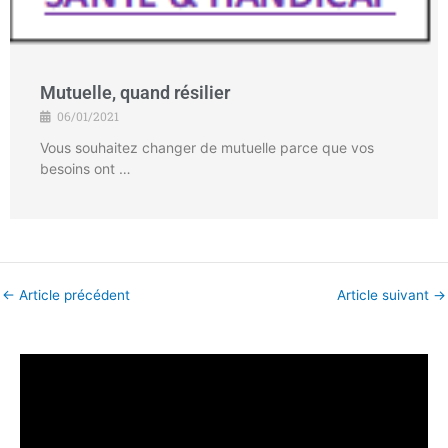
Mutuelle, quand résilier
06/01/2021
Vous souhaitez changer de mutuelle parce que vos
besoins ont …
←
Article précédent
Article suivant
→