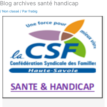
Blog archives santé handicap
Aller
au
/
Non classé
/ Par
frabig
contenu