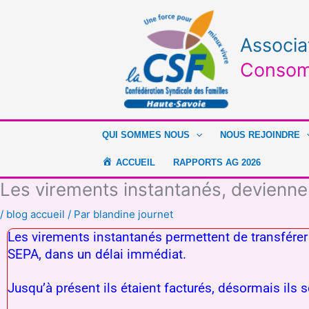
Aller
au
contenu
Associa
Consom
QUI SOMMES NOUS
NOUS REJOINDRE
ACCUEIL
RAPPORTS AG 2026
Les virements instantanés, deviennen
/
blog accueil
/ Par
blandine journet
Les virements instantanés permettent de transfére
SEPA, dans un délai immédiat.
Jusqu’à présent ils étaient facturés, désormais il