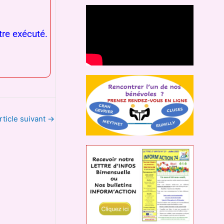
tre exécuté.
rticle suivant
→