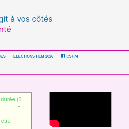
git à vos côtés
nté
DES
ELECTIONS HLM 2026
CSF74
urée (2
mètre •
47000 €
tre
ssources