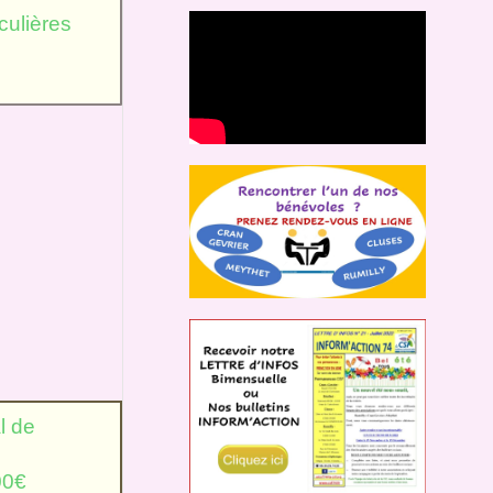
ulières
l de
300€
l à 26 200€