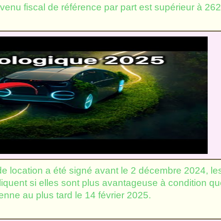
férence par part est supérieur à 262
e location a été signé avant le 2 décembre 2024, le
quent si elles sont plus avantageuse à condition qu
enne au plus tard le 14 février 2025.