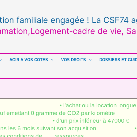
tion familiale engagée ! La CSF74 a
mation,Logement-cadre de vie, Sa
AGIR A VOS COTES
VOS DROITS
DOSSIERS ET GUI
 à: • l’achat ou la location longue d
 neuf émettant 0 gramme de CO2 par kilo
2400kg • d’un prix inférieur à 
 mois suivant son acquisition • ê
ie définitive •des conditions de re