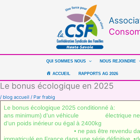
Aller
au
contenu
Associa
Consom
QUI SOMMES NOUS
NOUS REJOINDRE
ACCUEIL
RAPPORTS AG 2026
Le bonus écologique en 2025
/
blog accueil
/ Par
frabig
Le bonus écologique 2025 conditionné
ans minimum) d’un véhicule électrique
d’un poids inérieur ou égal à 
• ne pas être revendu dans les 6
immatriculé en France dans une sér