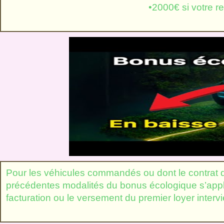
•2000€ si votre revenu fiscal de ré
Pour les véhicules commandés ou dont le contrat d
précédentes modalités du bonus écologique s’appli
facturation ou le versement du premier loyer intervi